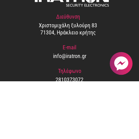
Διεύθυνση
Χριστομιχάλη ξυλούρη 83
71304,
Ηράκλειο κρήτης
E-mail
info@iratron.gr
Τηλέφωνο
2810373072
Socials